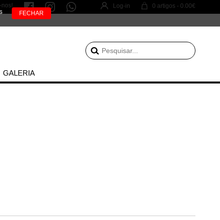
-nos!
Log-in
0 artigos - 0.00€
s
GALERIA