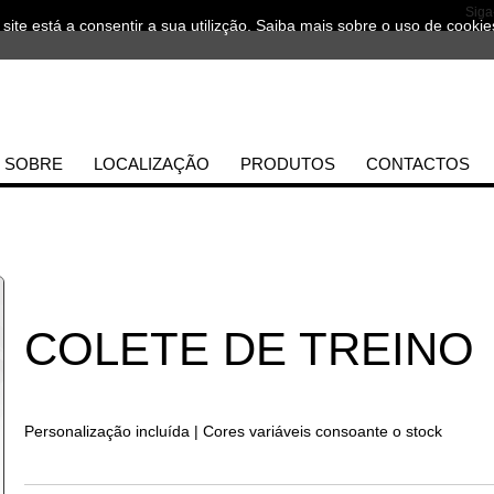
Siga
 site está a consentir a sua utilizção.
Saiba mais sobre o uso de cookie
SOBRE
LOCALIZAÇÃO
PRODUTOS
CONTACTOS
COLETE DE TREINO
Personalização incluída | Cores variáveis consoante o stock